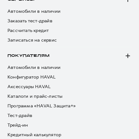
Сервис для корпоративных клиентов
HAVAL Лизинг
АКСЕССУАРЫ HAVAL
Автомобили в наличии
Заказать тест-драйв
Автомобильные аксессуары
Рассчитать кредит
АКСЕССУАРЫ HAVAL
Коллекция CITY
Записаться на сервис
Автомобильные аксессуары
Коллекция Базовая
Коллекция CITY
Коллекция Детская
ПОКУПАТЕЛЯМ
Коллекция Базовая
Автомобили в наличии
Коллекция Детская
Конфигуратор HAVAL
Аксессуары HAVAL
Каталоги и прайс-листы
Программа «HAVAL Защита+»
Тест-драйв
Трейд-ин
Кредитный калькулятор